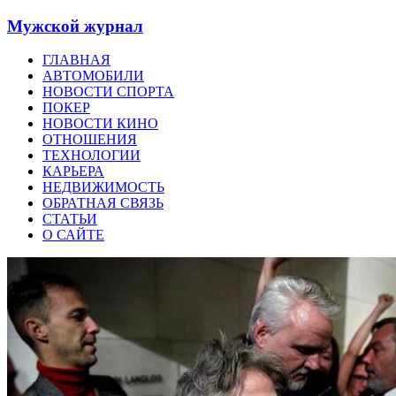
Мужской журнал
ГЛАВНАЯ
АВТОМОБИЛИ
НОВОСТИ СПОРТА
ПОКЕР
НОВОСТИ КИНО
ОТНОШЕНИЯ
ТЕХНОЛОГИИ
КАРЬЕРА
НЕДВИЖИМОСТЬ
ОБРАТНАЯ СВЯЗЬ
СТАТЬИ
О САЙТЕ