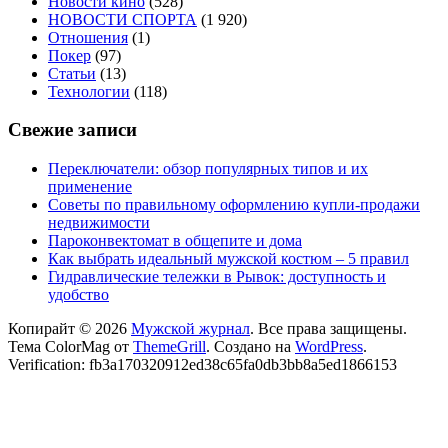
Новости кино
(528)
НОВОСТИ СПОРТА
(1 920)
Отношения
(1)
Покер
(97)
Статьи
(13)
Технологии
(118)
Свежие записи
Переключатели: обзор популярных типов и их
применение
Советы по правильному оформлению купли-продажи
недвижимости
Пароконвектомат в общепите и дома
Как выбрать идеальный мужской костюм – 5 правил
Гидравлические тележки в Рывок: доступность и
удобство
Копирайт © 2026
Мужской журнал
. Все права защищены.
Тема ColorMag от
ThemeGrill
. Создано на
WordPress
.
Verification: fb3a170320912ed38c65fa0db3bb8a5ed1866153