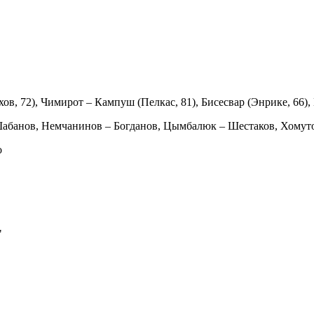
хов, 72), Чимирот – Кампуш (Пелкас, 81), Бисесвар (Энрике, 66)
Шабанов, Немчанинов – Богданов, Цымбалюк – Шестаков, Хомуто
о
"