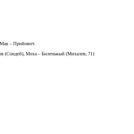
, Мак – Прийович
в (Сондей), Моха – Биленькый (Михалев, 71)