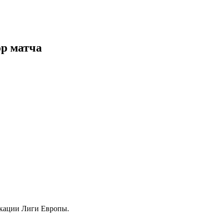
ор матча
икации Лиги Европы.