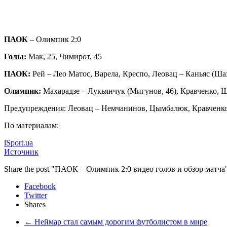
ПАОК
– Олимпик 2:0
Голы:
Мак, 25, Чимирот, 45
ПАОК:
Рей – Лео Матос, Варела, Креспо, Леовац – Каньяс (Ша
Олимпик:
Махарадзе – Лукьянчук (Мигунов, 46), Кравченко, 
Предупреждения: Леовац – Немчанинов, Цымбалюк, Кравченк
По материалам:
iSport.ua
Источник
Share the post "ПАОК – Олимпик 2:0 видео голов и обзор матча
Facebook
Twitter
Shares
←
Неймар стал самым дорогим футболистом в мире