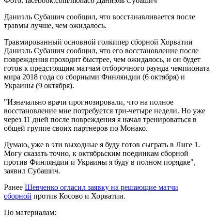
Фото: facebook.com/monaco Даниэль Субашич
Даниэль Субашич сообщил, что восстанавливается после
травмы лучше, чем ожидалось.
Травмированный основной голкипер сборной Хорватии
Даниэль Субашич сообщил, что его восстановление после
повреждения проходит быстрее, чем ожидалось, и он будет
готов к предстоящим матчам отборочного раунда чемпионата
мира 2018 года со сборными Финляндии (6 октября) и
Украины (9 октября).
"Изначально врачи прогнозировали, что на полное
восстановление мне потребуется три-четыре недели. Но уже
через 11 дней после повреждения я начал тренироваться в
общей группе своих партнеров по Монако.
Думаю, уже в эти выходные я буду готов сыграть в Лиге 1.
Могу сказать точно, к октябрьским поединкам сборной
против Финляндии и Украины я буду в полном порядке", —
заявил Субашич.
Ранее
Шевченко огласил заявку на решающие матчи
сборной
против Косово и Хорватии.
По материалам: