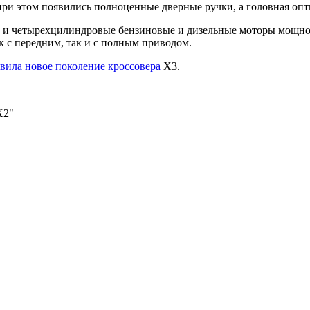
и этом появились полноценные дверные ручки, а головная опти
- и четырехцилиндровые бензиновые и дизельные моторы мощнос
к с передним, так и с полным приводом.
ила новое поколение кроссовера
X3.
X2"