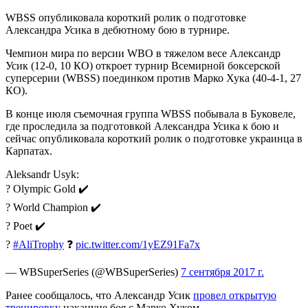
WBSS опубликовала короткий ролик о подготовке
Александра Усика в дебютному бою в турнире.
Чемпион мира по версии WBO в тяжелом весе Александр
Усик (12-0, 10 КО) откроет турнир
Всемирной боксерской
суперсерии (WBSS) поединком против Марко Хука (40-4-1, 27
КО).
В конце июля съемочная группа WBSS побывала в Буковеле,
где проследила за подготовкой Александра Усика к бою и
сейчас опубликовала короткий ролик о подготовке украинца в
Карпатах.
Aleksandr Usyk:
? Olympic Gold ✔️
? World Champion ✔️
? Poet ✔️
?
#AliTrophy
❓
pic.twitter.com/1yEZ91Fa7x
— WBSuperSeries (@WBSuperSeries)
7 сентября 2017 г.
Ранее сообщалось, что Александр Усик
провел открытую
тренировку
накануне боя с Марко Хуком.