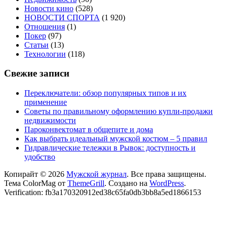
Новости кино
(528)
НОВОСТИ СПОРТА
(1 920)
Отношения
(1)
Покер
(97)
Статьи
(13)
Технологии
(118)
Свежие записи
Переключатели: обзор популярных типов и их
применение
Советы по правильному оформлению купли-продажи
недвижимости
Пароконвектомат в общепите и дома
Как выбрать идеальный мужской костюм – 5 правил
Гидравлические тележки в Рывок: доступность и
удобство
Копирайт © 2026
Мужской журнал
. Все права защищены.
Тема ColorMag от
ThemeGrill
. Создано на
WordPress
.
Verification: fb3a170320912ed38c65fa0db3bb8a5ed1866153