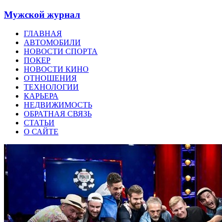
Мужской журнал
ГЛАВНАЯ
АВТОМОБИЛИ
НОВОСТИ СПОРТА
ПОКЕР
НОВОСТИ КИНО
ОТНОШЕНИЯ
ТЕХНОЛОГИИ
КАРЬЕРА
НЕДВИЖИМОСТЬ
ОБРАТНАЯ СВЯЗЬ
СТАТЬИ
О САЙТЕ