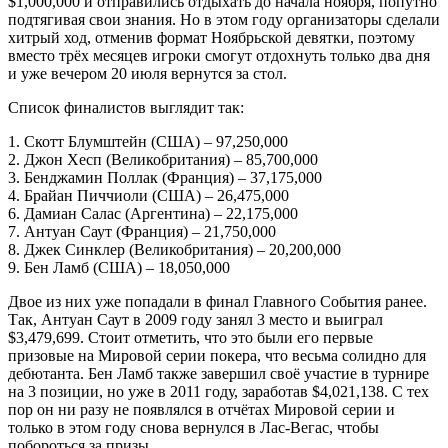
$1,000,000 и отправились отдыхать до начала ноября, попутно
подтягивая свои знания. Но в этом году организаторы сделали
хитрый ход, отменив формат Ноябрьской девятки, поэтому
вместо трёх месяцев игроки смогут отдохнуть только два дня
и уже вечером 20 июля вернутся за стол.
Список финалистов выглядит так:
1. Скотт Блумштейн (США) – 97,250,000
2. Джон Хесп (Великобритания) – 85,700,000
3. Бенджамин Поллак (Франция) – 37,175,000
4. Брайан Пиччиоли (США) – 26,475,000
6. Дамиан Салас (Аргентина) – 22,175,000
7. Антуан Саут (Франция) – 21,750,000
8. Джек Синклер (Великобритания) – 20,200,000
9. Бен Ламб (США) – 18,050,000
Двое из них уже попадали в финал Главного События ранее.
Так, Антуан Саут в 2009 году занял 3 место и выиграл
$3,479,699. Стоит отметить, что это были его первые
призовые на Мировой серии покера, что весьма солидно для
дебютанта. Бен Ламб также завершил своё участие в турнире
на 3 позиции, но уже в 2011 году, заработав $4,021,138. С тех
пор он ни разу не появлялся в отчётах Мировой серии и
только в этом году снова вернулся в Лас-Вегас, чтобы
побороться за призы.