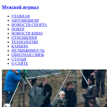
Мужской журнал
ГЛАВНАЯ
АВТОМОБИЛИ
НОВОСТИ СПОРТА
ПОКЕР
НОВОСТИ КИНО
ОТНОШЕНИЯ
ТЕХНОЛОГИИ
КАРЬЕРА
НЕДВИЖИМОСТЬ
ОБРАТНАЯ СВЯЗЬ
СТАТЬИ
О САЙТЕ