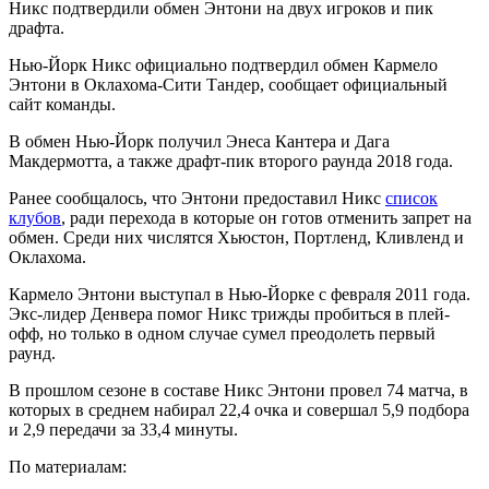
Никс подтвердили обмен Энтони на двух игроков и пик
драфта.
Нью-Йорк Никс официально подтвердил обмен Кармело
Энтони в Оклахома-Сити Тандер, сообщает официальный
сайт команды.
В обмен Нью-Йорк
получил Энеса Кантера и Дага
Макдермотта, а также драфт-пик второго раунда 2018 года.
Ранее сообщалось, что Энтони предоставил Никс
список
клубов
, ради перехода в которые он готов отменить запрет на
обмен. Среди них числятся Хьюстон, Портленд, Кливленд и
Оклахома.
Кармело Энтони выступал в Нью-Йорке с февраля 2011 года.
Экс-лидер Денвера помог Никс трижды пробиться в плей-
офф, но только в одном случае сумел преодолеть первый
раунд.
В прошлом сезоне в составе Никс Энтони провел 74 матча, в
которых в среднем набирал 22,4 очка и совершал 5,9 подбора
и 2,9 передачи за 33,4 минуты.
По материалам: