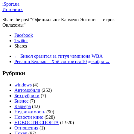
iSport.ua
Источник
Share the post "Официально: Кармело Энтони — игрок
Оклахомы"
Facebook
Twitter
Shares
←
Бивол сразится за титул чемпиона WBA
Реванш Беллью – Хэй состоится 10 декабря
→
Рубрики
windows
(4)
Автомобили
(252)
Без рубрики
(7)
Бизнес
(7)
Карьера
(42)
Недвижимость
(90)
Новости кино
(528)
НОВОСТИ СПОРТА
(1 920)
Отношения
(1)
Покер
(97)