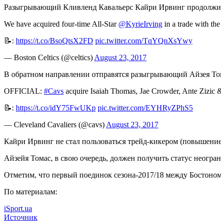
Разыгрывающий Кливленд Кавальерс Кайри Ирвинг продолжит
We have acquired four-time All-Star
@KyrieIrving
in a trade with th
📝:
https://t.co/BsoQtsX2FD
pic.twitter.com/TqYQnXsYwy
— Boston Celtics (@celtics)
August 23, 2017
В обратном направлении отправятся разыгрывающий Айзея Том
OFFICIAL:
#Cavs
acquire Isaiah Thomas, Jae Crowder, Ante Zizic 
📝:
https://t.co/idY75FwUKp
pic.twitter.com/EYHRyZPhS5
— Cleveland Cavaliers (@cavs)
August 23, 2017
Кайри Ирвинг не стал пользоваться трейд-кикером (повышением
Айзейя Томас, в свою очередь, должен получить статус неогран
Отметим, что первый поединок сезона-2017/18 между Бостоном
По материалам:
iSport.ua
Источник