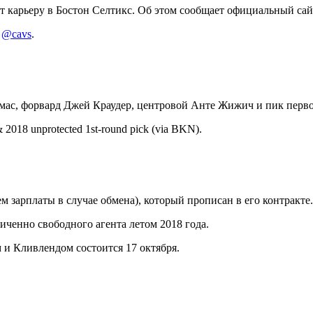
 карьеру в Бостон Селтикс. Об этом сообщает официальный
сай
e
@cavs
.
ас, форвард Джей Краудер, центровой Анте Жижич и пик первог
& 2018 unprotected 1st-round pick (via BKN).
 зарплаты в случае обмена), который прописан в его контракте.
иченно свободного агента летом 2018 года.
 и Кливлендом состоится 17 октября.