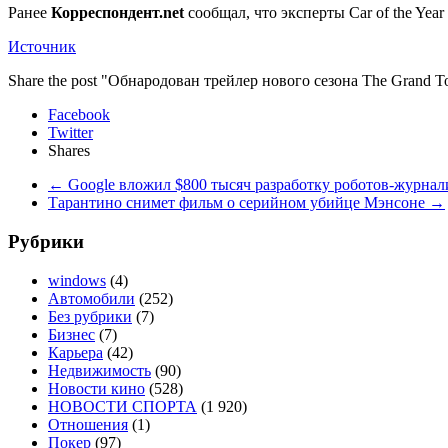
Ранее
Корреспондент.net
сообщал, что эксперты Car of the Yea
Источник
Share the post "Обнародован трейлер нового сезона The Grand T
Facebook
Twitter
Shares
←
Google вложил $800 тысяч разработку роботов-журнал
Тарантино снимет фильм о серийном убийце Мэнсоне
→
Рубрики
windows
(4)
Автомобили
(252)
Без рубрики
(7)
Бизнес
(7)
Карьера
(42)
Недвижимость
(90)
Новости кино
(528)
НОВОСТИ СПОРТА
(1 920)
Отношения
(1)
Покер
(97)