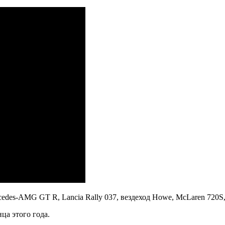
es-AMG GT R, Lancia Rally 037, вездеход Howe, McLaren 720S, B
ца этого года.