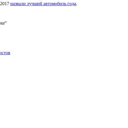
r 2017
назвали лучший автомобиль года
.
our"
истов