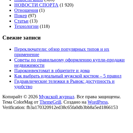
НОВОСТИ СПОРТА
(1 920)
Отношения
(1)
Покер
(97)
Статьи
(13)
Технологии
(118)
Свежие записи
Переключатели: обзор популярных типов и их
применение
Советы по правильному оформлению купли-продажи
недвижимости
Пароконвектомат в общепите и дома
Как выбрать идеальный мужской костюм – 5 правил
Гидравлические тележки в Рывок: доступность и
удобство
Копирайт © 2026
Мужской журнал
. Все права защищены.
Тема ColorMag от
ThemeGrill
. Создано на
WordPress
.
Verification: fb3a170320912ed38c65fa0db3bb8a5ed1866153