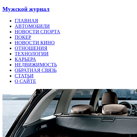
Мужской журнал
ГЛАВНАЯ
АВТОМОБИЛИ
НОВОСТИ СПОРТА
ПОКЕР
НОВОСТИ КИНО
ОТНОШЕНИЯ
ТЕХНОЛОГИИ
КАРЬЕРА
НЕДВИЖИМОСТЬ
ОБРАТНАЯ СВЯЗЬ
СТАТЬИ
О САЙТЕ