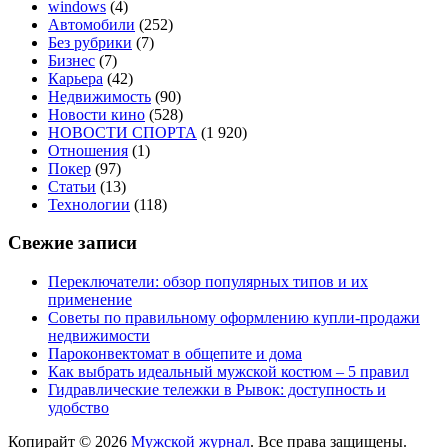
windows
(4)
Автомобили
(252)
Без рубрики
(7)
Бизнес
(7)
Карьера
(42)
Недвижимость
(90)
Новости кино
(528)
НОВОСТИ СПОРТА
(1 920)
Отношения
(1)
Покер
(97)
Статьи
(13)
Технологии
(118)
Свежие записи
Переключатели: обзор популярных типов и их
применение
Советы по правильному оформлению купли-продажи
недвижимости
Пароконвектомат в общепите и дома
Как выбрать идеальный мужской костюм – 5 правил
Гидравлические тележки в Рывок: доступность и
удобство
Копирайт © 2026
Мужской журнал
. Все права защищены.