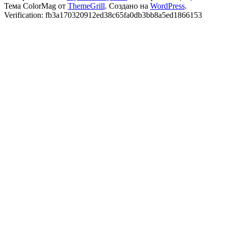
Тема ColorMag от
ThemeGrill
. Создано на
WordPress
.
Verification: fb3a170320912ed38c65fa0db3bb8a5ed1866153