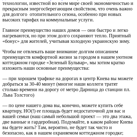
технологии, известной во всем мире своей экономичностью и
прекрасным энергосберегающим свойством, что очень важно
для долгого отопительного сезона, особенно при новых
высоких тарифах на коммунальные услуги.
Главное преимущество наших домов — они быстро и легко
нагреваются, но при этом долго сохраняют тепло. Приятный
«бонус» для жителей, учитывая холодную украинскую зиму.
Чтобы не отвлекать ваше внимание долгим описанием
преимуществ комфортной жизни за городом в нашем уютном
коттеджном городке «Зеленый Бульвар», мы хотим кратко
изложить наши основные преимущества:
— при хорошем трафике на дорогах в центр Киева вы можете
добраться за 30-40 минут (многие наши коллеги тратят
столько времени на дорогу от метро Дарница до станции пл.
Льва Толстого)
— по цене нашего дома вы, конечно, можете купить себе
квартиру, НО(!) ее площадь будет недостаточной для вас и
вашей семьи (наш самый небольшой проект — это два этажа,
две ванные и гардеробная). Подумайте, в каком районе Киева
вы будете жить? Там, вероятно, не будет так чисто и
безопасно, как в нашем охраняемом коттеджном городке;