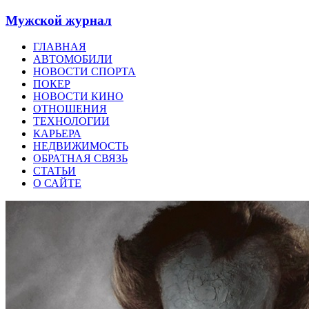
Мужской журнал
ГЛАВНАЯ
АВТОМОБИЛИ
НОВОСТИ СПОРТА
ПОКЕР
НОВОСТИ КИНО
ОТНОШЕНИЯ
ТЕХНОЛОГИИ
КАРЬЕРА
НЕДВИЖИМОСТЬ
ОБРАТНАЯ СВЯЗЬ
СТАТЬИ
О САЙТЕ