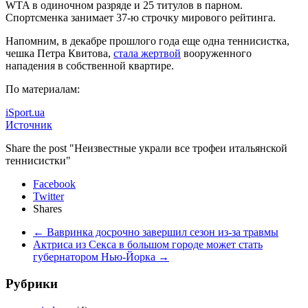
WTA в одиночном разряде и 25 титулов в парном.
Спортсменка занимает 37-ю строчку мирового рейтинга.
Напомним, в декабре прошлого года еще одна теннисистка,
чешка Петра Квитова,
стала жертвой
вооруженного
нападения в собственной квартире.
По материалам:
iSport.ua
Источник
Share the post "Неизвестные украли все трофеи итальянской
теннисистки"
Facebook
Twitter
Shares
←
Вавринка досрочно завершил сезон из-за травмы
Актриса из Секса в большом городе может стать
губернатором Нью-Йорка
→
Рубрики