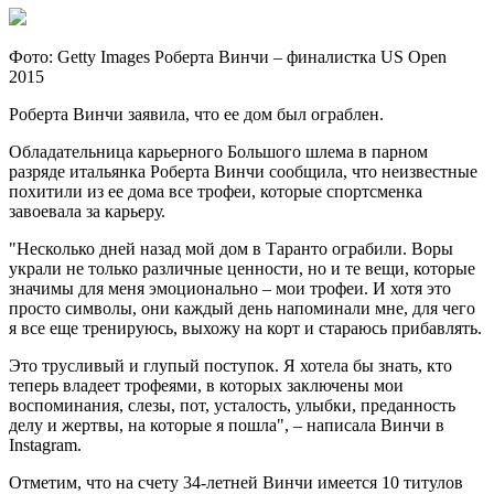
Фото: Getty Images Роберта Винчи – финалистка US Open
2015
Роберта Винчи заявила, что ее дом был ограблен.
Обладательница карьерного Большого шлема в парном
разряде итальянка Роберта Винчи сообщила, что неизвестные
похитили из ее дома все
трофеи, которые спортсменка
завоевала за карьеру.
"Несколько дней назад мой дом в Таранто ограбили. Воры
украли не только различные ценности, но и те вещи, которые
значимы для меня эмоционально – мои трофеи. И хотя это
просто символы, они каждый день напоминали мне, для чего
я все еще тренируюсь, выхожу на корт и стараюсь прибавлять.
Это трусливый и глупый поступок. Я хотела бы знать, кто
теперь владеет трофеями, в которых заключены мои
воспоминания, слезы, пот, усталость, улыбки, преданность
делу и жертвы, на которые я пошла", – написала Винчи в
Instagram.
Отметим, что на счету 34-летней Винчи имеется 10 титулов