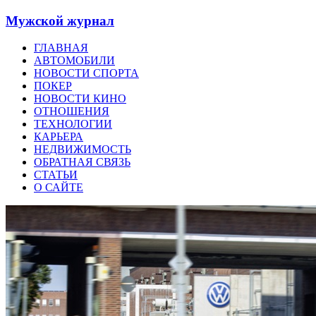
Мужской журнал
ГЛАВНАЯ
АВТОМОБИЛИ
НОВОСТИ СПОРТА
ПОКЕР
НОВОСТИ КИНО
ОТНОШЕНИЯ
ТЕХНОЛОГИИ
КАРЬЕРА
НЕДВИЖИМОСТЬ
ОБРАТНАЯ СВЯЗЬ
СТАТЬИ
О САЙТЕ