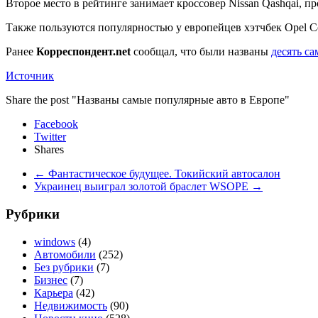
Второе место в рейтинге занимает кроссовер Nissan Qashqai, пр
Также пользуются популярностью у европейцев хэтчбек Opel Corsa
Ранее
Корреспондент.net
сообщал, что были названы
десять с
Источник
Share the post "Названы самые популярные авто в Европе"
Facebook
Twitter
Shares
←
Фантастическое будущее. Токийский автосалон
Украинец выиграл золотой браслет WSOPE
→
Рубрики
windows
(4)
Автомобили
(252)
Без рубрики
(7)
Бизнес
(7)
Карьера
(42)
Недвижимость
(90)