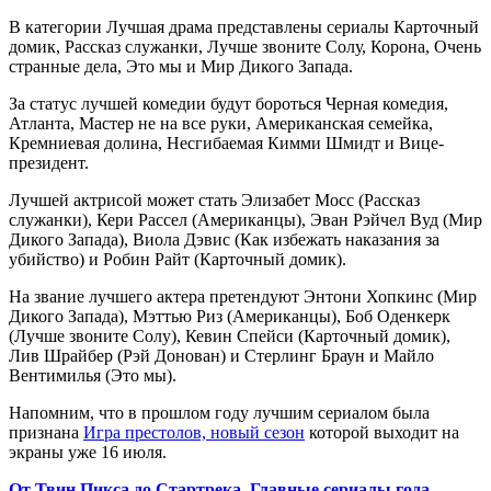
В категории Лучшая драма представлены сериалы Карточный
домик, Рассказ служанки, Лучше звоните Солу, Корона, Очень
странные дела, Это мы и Мир Дикого Запада.
За статус лучшей комедии будут бороться Черная комедия,
Атланта, Мастер не на все руки, Американская семейка,
Кремниевая долина, Несгибаемая Кимми Шмидт и Вице-
президент.
Лучшей актрисой может стать Элизабет Мосс (Рассказ
служанки), Кери Рассел (Американцы), Эван Рэйчел Вуд (Мир
Дикого Запада), Виола Дэвис (Как избежать наказания за
убийство) и Робин Райт (Карточный домик).
На звание лучшего актера претендуют Энтони Хопкинс (Мир
Дикого Запада), Мэттью Риз (Американцы), Боб Оденкерк
(Лучше звоните Солу), Кевин Спейси (Карточный домик),
Лив Шрайбер (Рэй Донован) и Стерлинг Браун и Майло
Вентимилья (Это мы).
Напомним, что в прошлом году лучшим сериалом была
признана
Игра престолов, новый сезон
которой выходит на
экраны уже 16 июля.
От Твин Пикса до Стартрека. Главные сериалы года