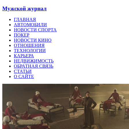
Мужской журнал
ГЛАВНАЯ
АВТОМОБИЛИ
НОВОСТИ СПОРТА
ПОКЕР
НОВОСТИ КИНО
ОТНОШЕНИЯ
ТЕХНОЛОГИИ
КАРЬЕРА
НЕДВИЖИМОСТЬ
ОБРАТНАЯ СВЯЗЬ
СТАТЬИ
О САЙТЕ