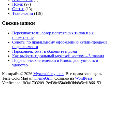
Покер
(97)
Статьи
(13)
Технологии
(118)
Свежие записи
Переключатели: обзор популярных типов и их
применение
Советы по правильному оформлению купли-продажи
недвижимости
Пароконвектомат в общепите и дома
Как выбрать идеальный мужской костюм – 5 правил
Гидравлические тележки в Рывок: доступность и
удобство
Копирайт © 2026
Мужской журнал
. Все права защищены.
Тема ColorMag от
ThemeGrill
. Создано на
WordPress
.
Verification: fb3a170320912ed38c65fa0db3bb8a5ed1866153