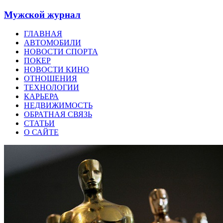
Мужской журнал
ГЛАВНАЯ
АВТОМОБИЛИ
НОВОСТИ СПОРТА
ПОКЕР
НОВОСТИ КИНО
ОТНОШЕНИЯ
ТЕХНОЛОГИИ
КАРЬЕРА
НЕДВИЖИМОСТЬ
ОБРАТНАЯ СВЯЗЬ
СТАТЬИ
О САЙТЕ