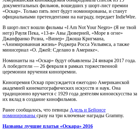
документальных фильмов,
вошедших у шорт-лист премии
«Оскар». Только пять лент будут номинированы, и станут
официальными претендентами на награду, передает IndieWire.
В шорт-лист вошли фильмы «I Am Not Your Negro» (Я не твой
негр) Рауля Пека, «13-я» Авы Дюверней, «Море в огне»
Джанфранко Розиа, «Винер» Джоша Кригмана,
«Анимированная жизнь» Роджера Росса Уильямса, а также
минисериал «О. Джей: Сделано в Америке».
Номинанты на «Оскар» будут объявлены 24 января 2017 года.
А победители — 26 февраля в рамках торжественной
церемонии вручения кинопремии.
Кинопремия Оскар присуждается ежегодно Американской
академией кинематографических искусств и наук. Она
традиционно вручается с 1929 года деятелям киноискусства за
их вклад в создание кинофильмов.
Ранее сообщалось, что певицы
Адель и Бейонсе
номинированы
сразу на три ключевые награды Grammy.
Названы лучшие платья «Оскара» 2016