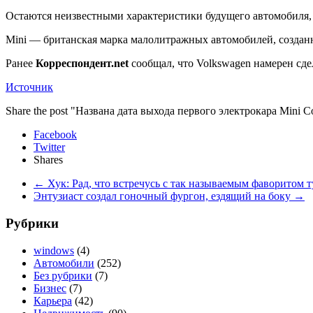
Остаются неизвестными характеристики будущего автомобиля, 
Mini — британская марка малолитражных автомобилей, созданн
Ранее
Корреспондент.net
сообщал, что Volkswagen намерен сд
Источник
Share the post "Названа дата выхода первого электрокара Mini C
Facebook
Twitter
Shares
←
Хук: Рад, что встречусь с так называемым фаворитом 
Энтузиаст создал гоночный фургон, ездящий на боку
→
Рубрики
windows
(4)
Автомобили
(252)
Без рубрики
(7)
Бизнес
(7)
Карьера
(42)