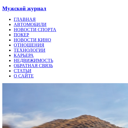
Мужской журнал
ГЛАВНАЯ
АВТОМОБИЛИ
НОВОСТИ СПОРТА
ПОКЕР
НОВОСТИ КИНО
ОТНОШЕНИЯ
ТЕХНОЛОГИИ
КАРЬЕРА
НЕДВИЖИМОСТЬ
ОБРАТНАЯ СВЯЗЬ
СТАТЬИ
О САЙТЕ