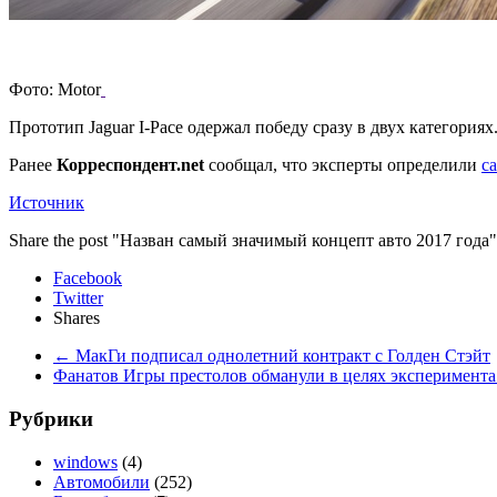
Фото: Motor
Прототип Jaguar I-Pace одержал победу сразу в двух категориях.
Ранее
Корреспондент.net
сообщал, что эксперты определили
с
Источник
Share the post "Назван самый значимый концепт авто 2017 года"
Facebook
Twitter
Shares
←
МакГи подписал однолетний контракт с Голден Стэйт
Фанатов Игры престолов обманули в целях эксперимент
Рубрики
windows
(4)
Автомобили
(252)