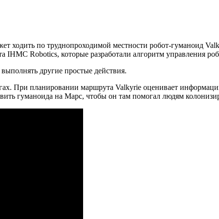
.
ет ходить по труднопроходимой местности робот-гуманоид Val
а IHMC Robotics, которые разработали алгоритм управления роб
 выполнять другие простые действия.
ногах. При планировании маршрута Valkyrie оценивает информаци
вить гуманоида на Марс, чтобы он там помогал людям колонизир