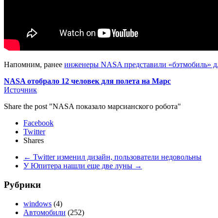
Напомним, ранее
инженеры NASA представили «бэтмобиль» д
NASA отобрало 12 человек для полета на Марс
Источник
Share the post "NASA показало марсианского робота"
Facebook
Twitter
Shares
←
Twitter изменил дизайн, пользователи недовольны
У Юпитера нашли еще две луны
→
Рубрики
windows
(4)
Автомобили
(252)