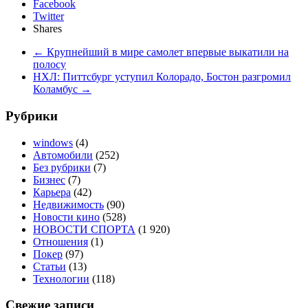
Facebook
Twitter
Shares
←
Крупнейший в мире самолет впервые выкатили на
полосу
НХЛ: Питтсбург уступил Колорадо, Бостон разгромил
Коламбус
→
Рубрики
windows
(4)
Автомобили
(252)
Без рубрики
(7)
Бизнес
(7)
Карьера
(42)
Недвижимость
(90)
Новости кино
(528)
НОВОСТИ СПОРТА
(1 920)
Отношения
(1)
Покер
(97)
Статьи
(13)
Технологии
(118)
Свежие записи