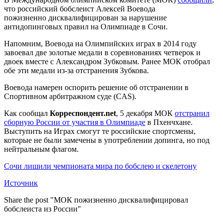
что российский бобслеист Алексей Воевода
пожизненно дисквалифицирован за нарушение
антидопинговых правил на Олимпиаде в Сочи.
Напомним, Воевода на Олимпийских играх в 2014 году
завоевал две золотые медали в соревнованиях четверок и
двоек вместе с Александром Зубковым. Ранее МОК отобрал
обе эти медали из-за отстранения Зубкова.
Воевода намерен оспорить решение об отстранении в
Спортивном арбитражном суде (CAS).
Как сообщал
Корреспондент.net
, 5 декабря МОК
отстранил
сборную России от участия в Олимпиаде
в Пхенчхане.
Выступить на Играх смогут те российские спортсмены,
которые не были замечены в употреблении допинга, но под
нейтральным флагом.
Сочи лишили чемпионата мира по бобслею и скелетону
Источник
Share the post "МОК пожизненно дисквалифицировал
бобслеиста из России"