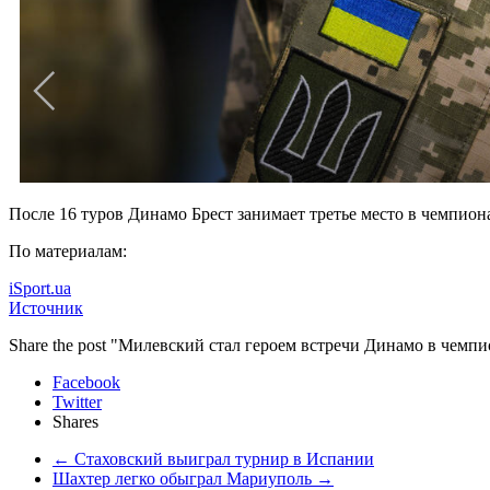
После 16 туров Динамо Брест занимает третье место в чемпион
По материалам:
iSport.ua
Источник
Share the post "Милевский стал героем встречи Динамо в чемпи
Facebook
Twitter
Shares
←
Стаховский выиграл турнир в Испании
Шахтер легко обыграл Мариуполь
→