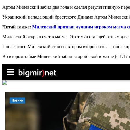
Артем Милевский забил два гола и сделал результативную пере
Украинский нападающий брестского Динамо Артем Милевский п
Читай
также:
Милевский признан лучшим игроком матча с
Милевский открыл счет в матче. Этот мяч стал дебютным для э
После этого Милевский стал соавтором второго гола – после п
Во втором тайме Милевский забил второй свой в матче (с 1:17