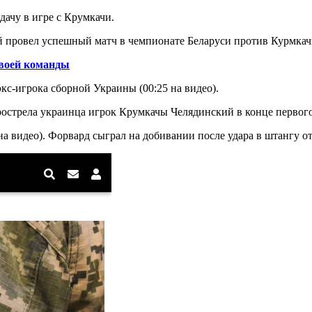
дачу в игре с Крумкачи.
ровел успешный матч в чемпионате Беларуси против Курмкачи, 
воей команды
кс-игрока сборной Украины (00:25 на видео).
рострела украинца игрок Крумкачы Челядинский в конце первого 
 на видео). Форвард сыграл на добивании после удара в штангу 