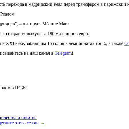
ь перехода в мадридский Реал перед трансфером в парижский к
Реалом.
дридцев", – цитирует Мбаппе Marca.
ко с правом выкупа за 180 миллионов евро.
в XXI веке, забившим 15 голов в чемпионатах топ-5, а также
са
исывайтесь на наш канал в
Telegram
!
реходом в ПСЖ"
ичества и откатов
деслиге этого сезона
→