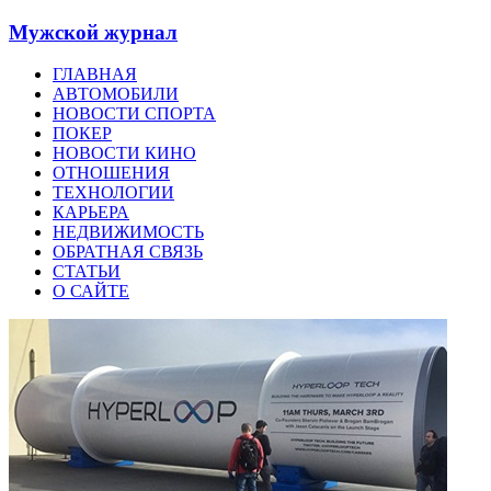
Мужской журнал
ГЛАВНАЯ
АВТОМОБИЛИ
НОВОСТИ СПОРТА
ПОКЕР
НОВОСТИ КИНО
ОТНОШЕНИЯ
ТЕХНОЛОГИИ
КАРЬЕРА
НЕДВИЖИМОСТЬ
ОБРАТНАЯ СВЯЗЬ
СТАТЬИ
О САЙТЕ