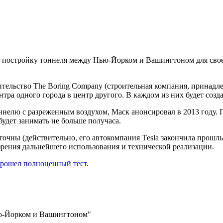
 постройку тоннеля между Нью-Йорком и Вашингтоном для своег
оительство The Boring Company (строительная компания, прина
а одного города в центр другого. В каждом из них будет созда
оннелю с разреженным воздухом, Маск анонсировал в 2013 году.
удет занимать не больше получаса.
точны (действительно, его автокомпания Тesla закончила прошлы
зрения дальнейшего использования и технической реализации.
прошел полноценный тест
.
Нью-Йорком и Вашингтоном"