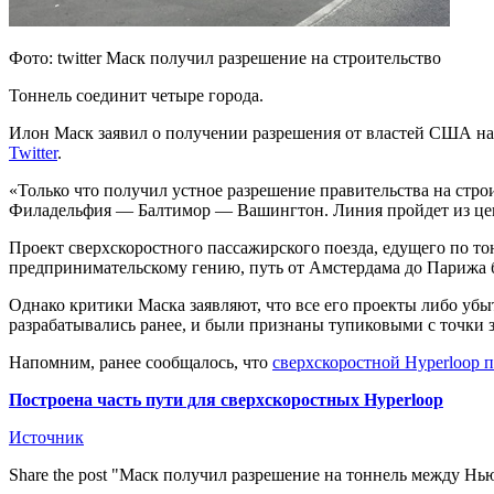
Фото: twitter Маск получил разрешение на строительство
Тоннель соединит четыре города.
Илон Маск заявил о получении разрешения от властей США на
Twitter
.
«Только что получил устное разрешение правительства на стр
Филадельфия — Балтимор — Вашингтон. Линия пройдет из центр
Проект сверхскоростного пассажирского поезда, едущего по т
предпринимательскому гению, путь от Амстердама до Парижа б
Однако критики Маска заявляют, что все его проекты либо убы
разрабатывались ранее, и были признаны тупиковыми с точки 
Напомним, ранее сообщалось, что
сверхскоростной Hyperloop 
Построена часть пути для сверхскоростных Hyperloop
Источник
Share the post "Маск получил разрешение на тоннель между 