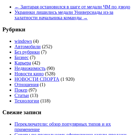
←
Зантарая остановился в шаге от медали ЧМ по дзюдо
Украинки лишились медали Универсиады из-за
халатности начальника команды
→
Рубрики
windows
(4)
Автомобили
(252)
Без рубрики
(7)
Бизнес
(7)
Карьера
(42)
Недвижимость
(90)
Новости кино
(528)
НОВОСТИ СПОРТА
(1 920)
Отношения
(1)
Покер
(97)
Статьи
(13)
Технологии
(118)
Свежие записи
Переключатели: обзор популярных типов и их
применение
Советы по правильному оформлению купли-продажи