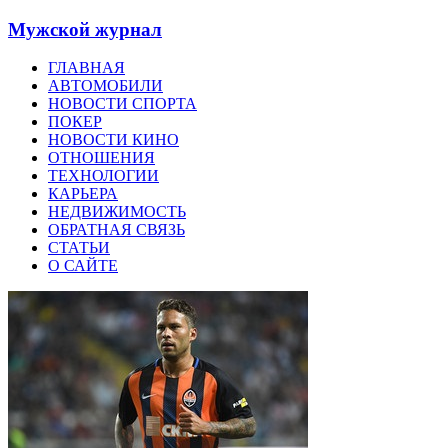
Мужской журнал
ГЛАВНАЯ
АВТОМОБИЛИ
НОВОСТИ СПОРТА
ПОКЕР
НОВОСТИ КИНО
ОТНОШЕНИЯ
ТЕХНОЛОГИИ
КАРЬЕРА
НЕДВИЖИМОСТЬ
ОБРАТНАЯ СВЯЗЬ
СТАТЬИ
О САЙТЕ