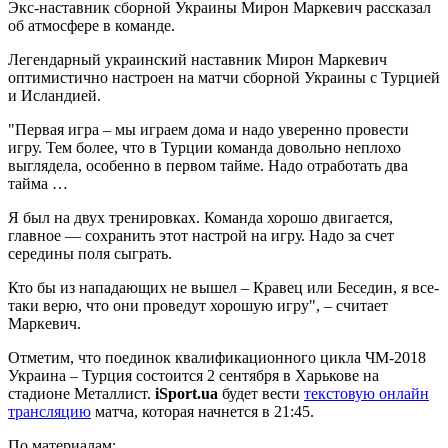
Экс-наставник сборной Украины Мирон Маркевич рассказал
об атмосфере в команде.
Легендарный украинский наставник Мирон Маркевич
оптимистично настроен на матчи сборной Украины с Турцией
и
Исландией.
"Первая игра – мы играем дома и надо уверенно провести
игру. Тем более, что в Турции команда довольно неплохо
выглядела, особенно в первом тайме. Надо отработать два
тайма …
Я был на двух тренировках. Команда хорошо двигается,
главное — сохранить этот настрой на игру. Надо за счет
середины поля сыграть.
Кто бы из нападающих не вышел – Кравец или Беседин, я все-
таки верю, что они проведут хорошую игру", – считает
Маркевич.
Отметим, что поединок квалификационного цикла ЧМ-2018
Украина – Турция состоится 2 сентября в Харькове на
стадионе Металлист.
iSport.ua
будет вести
текстовую онлайн
трансляцию
матча, которая начнется в 21:45.
По материалам: