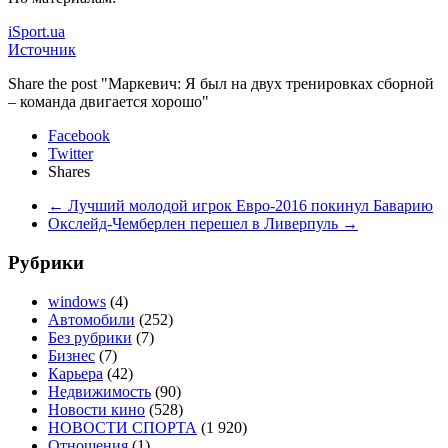
iSport.ua
Источник
Share the post "Маркевич: Я был на двух тренировках сборной
– команда двигается хорошо"
Facebook
Twitter
Shares
←
Лучший молодой игрок Евро-2016 покинул Баварию
Окслейд-Чемберлен перешел в Ливерпуль
→
Рубрики
windows
(4)
Автомобили
(252)
Без рубрики
(7)
Бизнес
(7)
Карьера
(42)
Недвижимость
(90)
Новости кино
(528)
НОВОСТИ СПОРТА
(1 920)
Отношения
(1)