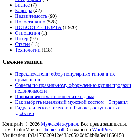
Бизнес
(7)
Карьера
(42)
Недвижимость
(90)
Новости кино
(528)
НОВОСТИ СПОРТА
(1 920)
Отношения
(1)
Покер
(97)
Статьи
(13)
Технологии
(118)
Свежие записи
Переключатели: обзор популярных типов и их
применение
Советы по правильному оформлению купли-продажи
недвижимости
Пароконвектомат в общепите и дома
Как выбрать идеальный мужской костюм – 5 правил
Гидравлические тележки в Рывок: доступность и
удобство
Копирайт © 2026
Мужской журнал
. Все права защищены.
Тема ColorMag от
ThemeGrill
. Создано на
WordPress
.
Verification: fb3a170320912ed38c65fa0db3bb8a5ed1866153