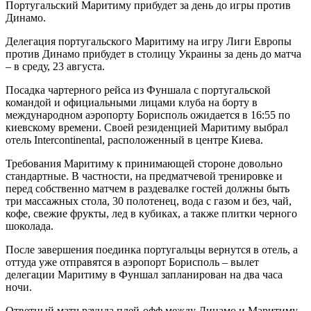
Португальский Маритиму прибудет за день до игры против
Динамо.
Делегация португальского Маритиму на игру Лиги Европы
против Динамо прибудет в столицу Украины за день до матча
– в среду, 23 августа.
Посадка чартерного
рейса из Фуншала с португальской
командой и официальными лицами клуба на борту в
международном аэропорту Борисполь ожидается в 16:55 по
киевскому времени. Своей резиденцией Маритиму выбрал
отель Intercontinental, расположенный в центре Киева.
Требования Маритиму к принимающей стороне довольно
стандартные. В частности, на предматчевой тренировке и
перед собственно матчем в раздевалке гостей должны быть
три массажных стола, 30 полотенец, вода с газом и без, чай,
кофе, свежие фрукты, лед в кубиках, а также плитки черного
шоколада.
После завершения поединка португальцы вернутся в отель, а
оттуда уже отправятся в аэропорт Борисполь – вылет
делегации Маритиму в Фуншал запланирован на два часа
ночи.
Ответный матч раунда плей-офф между Динамо и Маритиму