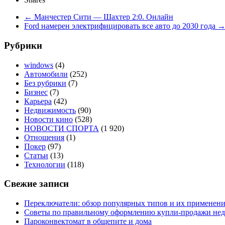
←
Манчестер Сити — Шахтер 2:0. Онлайн
Ford намерен электрифицировать все авто до 2030 года
Рубрики
windows
(4)
Автомобили
(252)
Без рубрики
(7)
Бизнес
(7)
Карьера
(42)
Недвижимость
(90)
Новости кино
(528)
НОВОСТИ СПОРТА
(1 920)
Отношения
(1)
Покер
(97)
Статьи
(13)
Технологии
(118)
Свежие записи
Переключатели: обзор популярных типов и их применен
Советы по правильному оформлению купли-продажи не
Пароконвектомат в общепите и дома