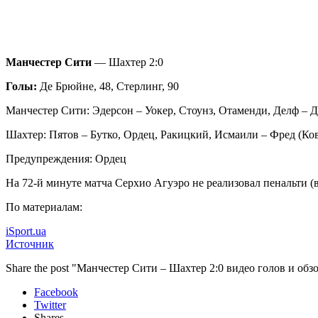
Манчестер Сити
— Шахтер 2:0
Голы:
Де Брюйне, 48, Стерлинг, 90
Манчестер Сити: Эдерсон – Уокер, Стоунз, Отаменди, Делф – Д
Шахтер: Пятов – Бутко, Ордец, Ракицкий, Исмаили – Фред (Кова
Предупреждения: Ордец
На 72-й минуте матча Серхио Агуэро не реализовал пенальти (в
По материалам:
iSport.ua
Источник
Share the post "Манчестер Сити – Шахтер 2:0 видео голов и об
Facebook
Twitter
Shares