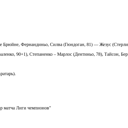
е Брюйне, Фернандиньо, Силва (Гюндоган, 81) — Жезус (Стерлинг
ленко, 90+1), Степаненко – Марлос (Дентиньо, 78), Тайсон, Бер
ратарь).
зор матча Лиги чемпионов"