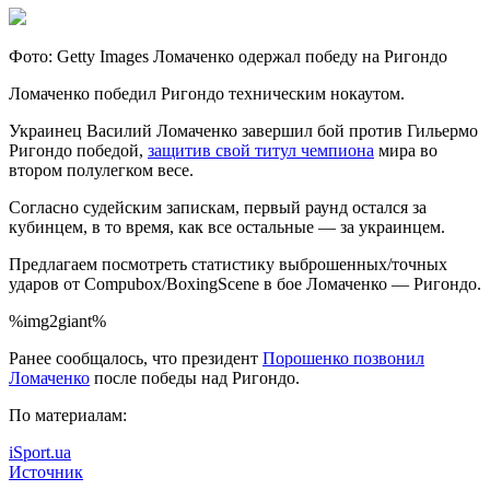
Фото: Getty Images Ломаченко одержал победу на Ригондо
Ломаченко победил Ригондо техническим нокаутом.
Украинец Василий Ломаченко завершил бой против Гильермо
Ригондо победой,
защитив свой титул чемпиона
мира во
втором полулегком весе.
Согласно судейским запискам, первый раунд остался за
кубинцем, в то время, как все остальные — за украинцем.
Предлагаем посмотреть статистику выброшенных/точных
ударов от Compubox/BoxingScene в бое Ломаченко — Ригондо.
%img2giant%
Ранее сообщалось, что президент
Порошенко позвонил
Ломаченко
после победы над Ригондо.
По материалам:
iSport.ua
Источник