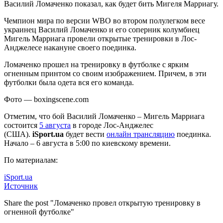
Василий Ломаченко показал, как будет бить Мигеля Марриагу.
Чемпион мира по версии WBO во втором полулегком весе
украинец Василий Ломаченко и его соперник колумбиец
Мигель Марриага провели
открытые тренировки в Лос-
Анджелесе накануне своего поединка.
Ломаченко прошел на тренировку в футболке с ярким
огненным принтом со своим изображением. Причем, в эти
футболки была одета вся его команда.
Фото — boxingscene.com
Отметим, что бой Василий Ломаченко – Мигель Марриага
состоится
5 августа
в городе Лос-Анджелес
(США).
iSport.ua
будет вести
онлайн трансляцию
поединка.
Начало – 6 августа в 5:00 по киевскому времени.
По материалам:
iSport.ua
Источник
Share the post "Ломаченко провел открытую тренировку в
огненной футболке"