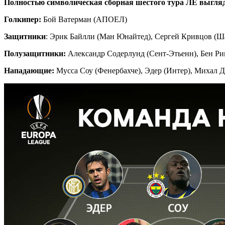
Полностью символическая сборная шестого тура ЛЕ выгля
Голкипер:
Бой Ватерман (АПОЕЛ)
Защитники
: Эрик Байлли (Ман Юнайтед), Сергей Кривцов (
Полузащитники:
Александр Содерлунд (Сент-Этьенн), Бен Ри
Нападающие:
Мусса Соу (Фенербахче), Эдер (Интер), Михал 