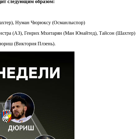
дит следующим образом:
Шахтер), Нуман Чюрюксу (Османлыспор)
нстра (АЗ), Генрих Мхитарян (Ман Юнайтед), Тайсон (Шахтер)
Дюриш (Виктория Плзень).