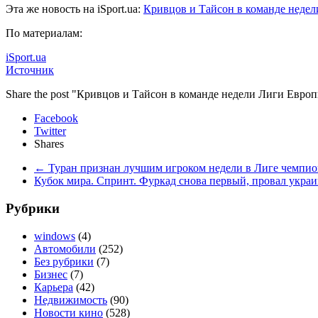
Эта же новость на iSport.ua:
Кривцов и Тайсон в команде неде
По материалам:
iSport.ua
Источник
Share the post "Кривцов и Тайсон в команде недели Лиги Евро
Facebook
Twitter
Shares
←
Туран признан лучшим игроком недели в Лиге чемпио
Кубок мира. Спринт. Фуркад снова первый, провал укра
Рубрики
windows
(4)
Автомобили
(252)
Без рубрики
(7)
Бизнес
(7)
Карьера
(42)
Недвижимость
(90)
Новости кино
(528)