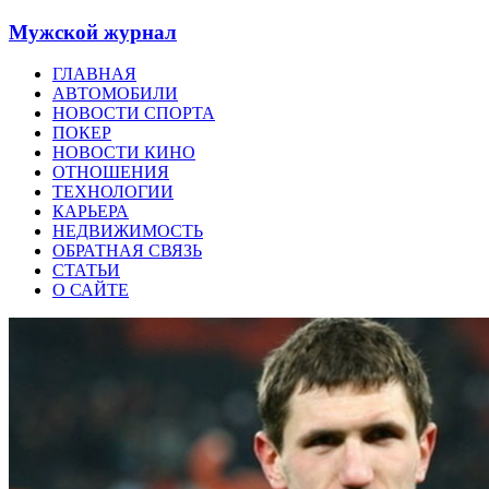
Мужской журнал
ГЛАВНАЯ
АВТОМОБИЛИ
НОВОСТИ СПОРТА
ПОКЕР
НОВОСТИ КИНО
ОТНОШЕНИЯ
ТЕХНОЛОГИИ
КАРЬЕРА
НЕДВИЖИМОСТЬ
ОБРАТНАЯ СВЯЗЬ
СТАТЬИ
О САЙТЕ