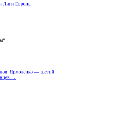
ли Лиги Европы
пы"
нов, Ярмоленко — третий
инцев
→