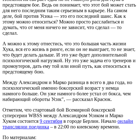
предстоящем бое. Ведь он понимает, что этот бой может стать
для него последним таким серьезным в карьере. На самом
деле, бой против Усика — это его последний шанс. Как к
этому можно относиться? Можно просто расслабиться и
думать, что от меня ничего не зависит, что сделал — то
сделал.
А можно к этому отнестись, что это большая часть жизни
Хука, вся его жизнь в ринге, если он не выиграет, то не знает,
что будет делать дальше. И это уже будет дополнительной
психологической нагрузкой. Ну это уже задача его тренеров и
промоутеров, дать ему той или иной путь, как относиться к
предстоящему бою.
Между Александром и Марко разница в всего в два года, но
психологический именно боксерский возраст у немца
намного больше. Он уже намного более устал от бокса, чем
набирающий обороты Усик", — рассказал Красюк.
Отметим, что стартовый бой Всемирной боксерской
суперсерии WBSS между Александром Усиком и Марко
Хуком состоится
9 сентября
в городе Берлин. Начало
онлайн
трансляции поединка
– в 22:00 по киевскому времени.
По материалам: