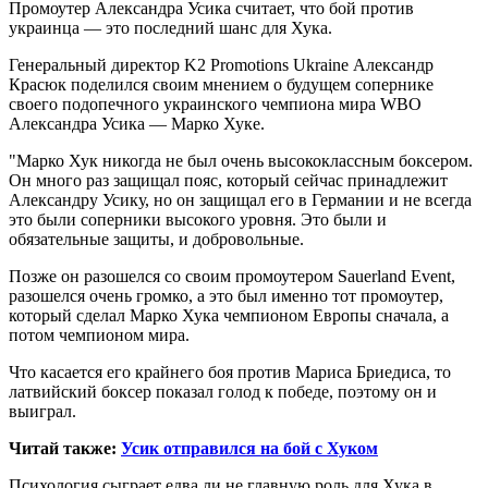
Промоутер Александра Усика считает, что бой против
украинца — это последний шанс для Хука.
Генеральный директор K2 Promotions Ukraine Александр
Красюк поделился своим мнением о будущем
сопернике
своего подопечного украинского чемпиона мира WBO
Александра Усика — Марко Хуке.
"Марко Хук никогда не был очень высококлассным боксером.
Он много раз защищал пояс, который сейчас принадлежит
Александру Усику, но он защищал его в Германии и не всегда
это были соперники высокого уровня. Это были и
обязательные защиты, и добровольные.
Позже он разошелся со своим промоутером Sauerland Event,
разошелся очень громко, а это был именно тот промоутер,
который сделал Марко Хука чемпионом Европы сначала, а
потом чемпионом мира.
Что касается его крайнего боя против Мариса Бриедиса, то
латвийский боксер показал голод к победе, поэтому он и
выиграл.
Читай также:
Усик отправился на бой с Хуком
Психология сыграет едва ли не главную роль для Хука в