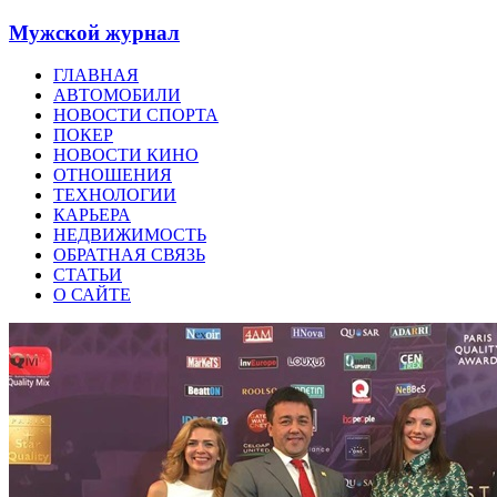
Мужской журнал
ГЛАВНАЯ
АВТОМОБИЛИ
НОВОСТИ СПОРТА
ПОКЕР
НОВОСТИ КИНО
ОТНОШЕНИЯ
ТЕХНОЛОГИИ
КАРЬЕРА
НЕДВИЖИМОСТЬ
ОБРАТНАЯ СВЯЗЬ
СТАТЬИ
О САЙТЕ