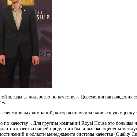
й звезды за лидерство по качеству». Церемония награждения со
n».
тысяч мировых компаний, которая получила наивысшую оценку за
 по качеству». Для группы компаний Royal House это большая ч
ндартов качества нашей продукции были высоко оценены между
их достижений в области менеджмента системы качества (Quality C