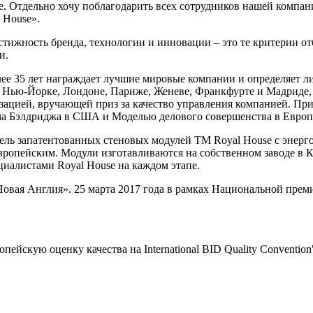
не. Отдельно хочу поблагодарить всех сотрудников нашей компан
 House».
естижность бренда, технологии и инновации – это те критерии о
и.
ее 35 лет награждает лучшие мировые компании и определяет ли
в Нью-Йорке, Лондоне, Париже, Женеве, Франкфурте и Мадриде,
зацией, вручающей приз за качество управления компанией. При
а Бэлдриджа в США и Моделью делового совершенства в Евро
ель запатентованных стеновых модулей ТМ Royal House с энерг
ропейским. Модули изготавливаются на собственном заводе в Ки
циалистами Royal House на каждом этапе.
Новая Англия». 25 марта 2017 года в рамках Национальной прем
ейскую оценку качества на International BID Quality Convention