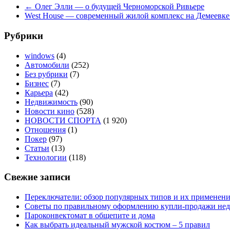
←
Олег Элли — о будущей Черноморской Ривьере
West House — современный жилой комплекс на Демеевк
Рубрики
windows
(4)
Автомобили
(252)
Без рубрики
(7)
Бизнес
(7)
Карьера
(42)
Недвижимость
(90)
Новости кино
(528)
НОВОСТИ СПОРТА
(1 920)
Отношения
(1)
Покер
(97)
Статьи
(13)
Технологии
(118)
Свежие записи
Переключатели: обзор популярных типов и их применен
Советы по правильному оформлению купли-продажи не
Пароконвектомат в общепите и дома
Как выбрать идеальный мужской костюм – 5 правил