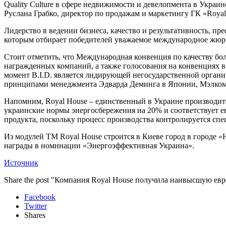
Quality Culture в сфере недвижимости и девелопмента в Украи
Руслана Грабко, директор по продажам и маркетингу ГК «Royal
Лидерство в ведении бизнеса, качество и результативность, пр
которым отбирает победителей уважаемое международное жюр
Стоит отметить, что Международная конвенция по качеству бол
награжденных компаний, а также голосования на конвенциях 
момент B.I.D. является лидирующей негосударственной органи
принципами менеджмента Эдварда Деминга в Японии, Мэлком
Напомним, Royal House – единственный в Украине производит
украинские нормы энергосбережения на 20% и соответствует ев
продукта, поскольку процесс производства контролируется спе
Из модулей ТМ Royal House строится в Киеве город в городе «
награды в номинации «Энергоэффективная Украина».
Источник
Share the post "Компания Royal House получила наивысшую европ
Facebook
Twitter
Shares