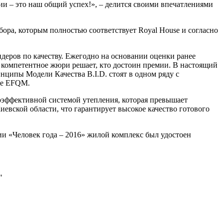
ии – это наш общий успех!», – делится своими впечатлениями
тбора, которым полностью соответствует Royal House и согласно
деров по качеству. Ежегодно на основании оценки ранее
 компетентное жюри решает, кто достоин премии. В настоящий
нципы Модели Качества B.I.D. стоят в одном ряду с
пе EFQM.
оэффективной системой утепления, которая превышает
евской области, что гарантирует высокое качество готового
ии «Человек года – 2016» жилой комплекс был удостоен
"