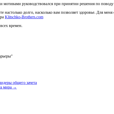
ми мотивами руководствовался при принятии решения по поводу
рте настолько долго, насколько вам позволяет здоровье. Для меня 
ира
Klitschko-Brothers.com
всех времен.
карьеры"
идеры общего зачета
та мира
→