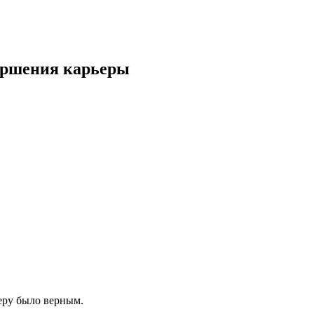
вершения карьеры
еру было верным.