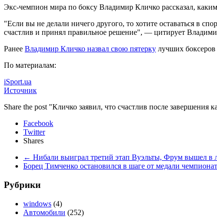
Экс-чемпион мира по боксу Владимир Кличко рассказал, каки
"Если вы не делали ничего другого, то хотите оставаться в спо
счастлив и принял правильное решение", — цитирует Владим
Ранее
Владимир Кличко назвал свою пятерку
лучших боксеров 
По материалам:
iSport.ua
Источник
Share the post "Кличко заявил, что счастлив после завершения 
Facebook
Twitter
Shares
←
Нибали выиграл третий этап Вуэльты, Фрум вышел в л
Борец Тимченко остановился в шаге от медали чемпиона
Рубрики
windows
(4)
Автомобили
(252)