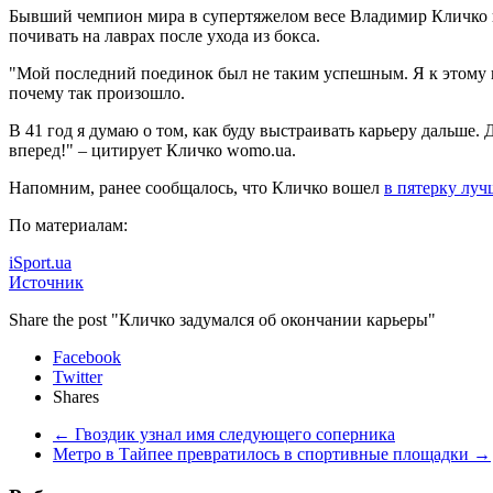
Бывший чемпион мира в супертяжелом весе Владимир Кличко 
почивать на лаврах после ухода из бокса.
"Мой последний поединок был не таким успешным. Я к этому при
почему так произошло.
В 41 год я думаю о том, как буду выстраивать карьеру дальше.
вперед!" – цитирует Кличко womo.ua.
Напомним, ранее сообщалось, что Кличко вошел
в пятерку лу
По материалам:
iSport.ua
Источник
Share the post "Кличко задумался об окончании карьеры"
Facebook
Twitter
Shares
←
Гвоздик узнал имя следующего соперника
Метро в Тайпее превратилось в спортивные площадки
→