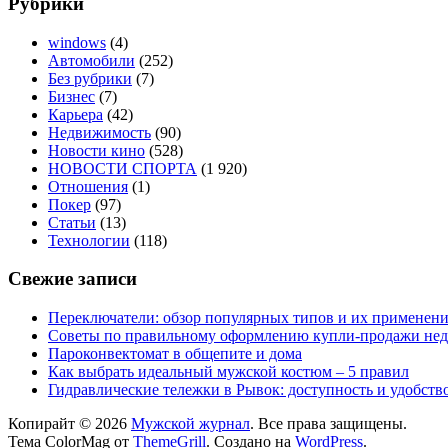
Рубрики
windows
(4)
Автомобили
(252)
Без рубрики
(7)
Бизнес
(7)
Карьера
(42)
Недвижимость
(90)
Новости кино
(528)
НОВОСТИ СПОРТА
(1 920)
Отношения
(1)
Покер
(97)
Статьи
(13)
Технологии
(118)
Свежие записи
Переключатели: обзор популярных типов и их применен
Советы по правильному оформлению купли-продажи не
Пароконвектомат в общепите и дома
Как выбрать идеальный мужской костюм – 5 правил
Гидравлические тележки в Рывок: доступность и удобств
Копирайт © 2026
Мужской журнал
. Все права защищены.
Тема ColorMag от
ThemeGrill
. Создано на
WordPress
.