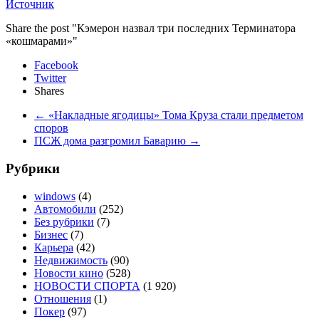
Источник
Share the post "Кэмерон назвал три последних Терминатора
«кошмарами»"
Facebook
Twitter
Shares
←
«Накладные ягодицы» Тома Круза стали предметом
споров
ПСЖ дома разгромил Баварию
→
Рубрики
windows
(4)
Автомобили
(252)
Без рубрики
(7)
Бизнес
(7)
Карьера
(42)
Недвижимость
(90)
Новости кино
(528)
НОВОСТИ СПОРТА
(1 920)
Отношения
(1)
Покер
(97)