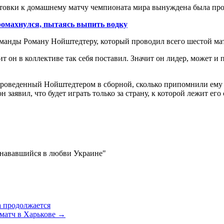
отовки к домашнему матчу чемпионата мира
вынуждена была про
промахнулся, пытаясь выпить водку
оманды Роману Нойштедтеру, который проводил всего шестой ма
т он в коллективе так себя поставил. Значит он лидер, может и 
 проведенный Нойштедтером в сборной, сколько припомнили ем
 заявил, что будет играть только за страну, к которой лежит его
изнававшийся в любви Украине"
а продолжается
 матч в Харькове
→