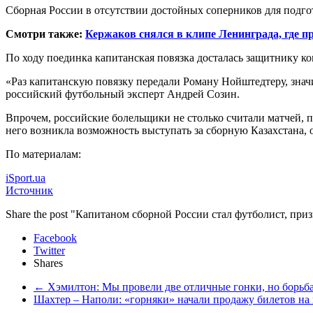
Сборная России в отсутствии достойных соперников для подг
Смотри также:
Кержаков снялся в клипе Ленинграда, где 
По ходу поединка капитанская повязка досталась защитнику к
«Раз капитанскую повязку передали Роману Нойштедтеру, значи
российский футбольный эксперт Андрей Созин.
Впрочем, российские болельщики не столько считали матчей,
него возникла возможность выступать за сборную Казахстана, он
По материалам:
iSport.ua
Источник
Share the post "Капитаном сборной России стал футболист, пр
Facebook
Twitter
Shares
←
Хэмилтон: Мы провели две отличные гонки, но борьб
Шахтер – Наполи: «горняки» начали продажу билетов на