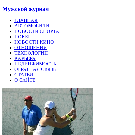
Мужской журнал
ГЛАВНАЯ
АВТОМОБИЛИ
НОВОСТИ СПОРТА
ПОКЕР
НОВОСТИ КИНО
ОТНОШЕНИЯ
ТЕХНОЛОГИИ
КАРЬЕРА
НЕДВИЖИМОСТЬ
ОБРАТНАЯ СВЯЗЬ
СТАТЬИ
О САЙТЕ