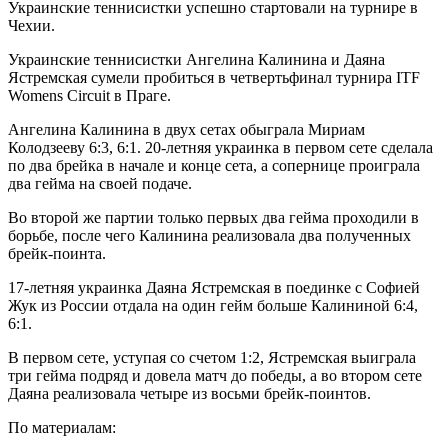
Украинские теннисистки успешно стартовали на турнире в
Чехии.
Украинские теннисистки Ангелина Калинина и Даяна
Ястремская сумели пробиться в четвертьфинал турнира ITF
Womens Circuit в Праге.
Ангелина
Калинина в двух сетах обыграла Мириам
Колодзееву 6:3, 6:1. 20-летняя украинка в первом сете сделала
по два брейка в начале и конце сета, а сопернице проиграла
два гейма на своей подаче.
Во второй же партии только первых два гейма проходили в
борьбе, после чего Калинина реализовала два полученных
брейк-поинта.
17-летняя украинка Даяна Ястремская в поединке с Софией
Жук из России отдала на один гейм больше Калининой 6:4,
6:1.
В первом сете, уступая со счетом 1:2, Ястремская выиграла
три гейма подряд и довела матч до победы, а во втором сете
Даяна реализовала четыре из восьми брейк-поинтов.
По материалам: