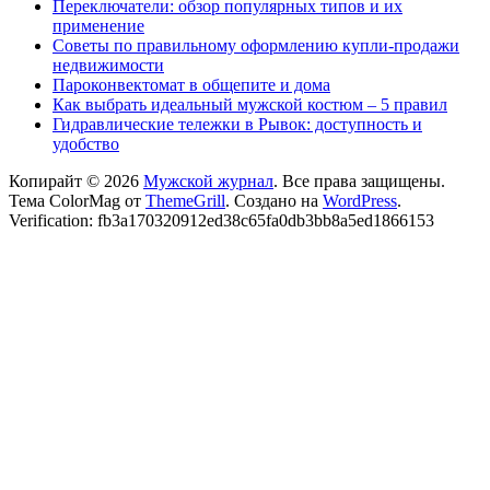
Переключатели: обзор популярных типов и их
применение
Советы по правильному оформлению купли-продажи
недвижимости
Пароконвектомат в общепите и дома
Как выбрать идеальный мужской костюм – 5 правил
Гидравлические тележки в Рывок: доступность и
удобство
Копирайт © 2026
Мужской журнал
. Все права защищены.
Тема ColorMag от
ThemeGrill
. Создано на
WordPress
.
Verification: fb3a170320912ed38c65fa0db3bb8a5ed1866153