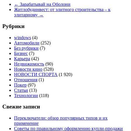
←
Зарабатывай на Оболони
Житлобудинвест: от элитного строительства – к
элитарному
→
Рубрики
windows
(4)
Автомобили
(252)
Без рубрики
(7)
Бизнес
(7)
Карьера
(42)
Недвижимость
(90)
Новости кино
(528)
НОВОСТИ СПОРТА
(1 920)
Отношения
(1)
Покер
(97)
Статьи
(13)
Технологии
(118)
Свежие записи
Переключатели: обзор популярных типов и их
применение
Советы по правильному оформлению купли-продажи