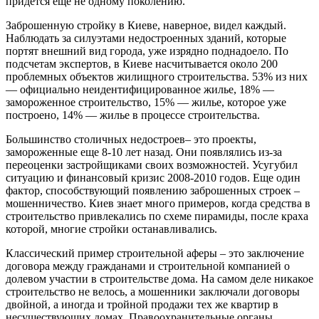
придется еще не одному поколению.
Заброшенную стройку в Киеве, наверное, видел каждый.
Наблюдать за силуэтами недостроенных зданий, которые
портят внешний вид города, уже изрядно поднадоело. По
подсчетам экспертов, в Киеве насчитывается около 200
проблемных объектов жилищного строительства. 53% из них
— официально неидентифицированное жилье, 18% —
замороженное строительство, 15% — жилье, которое уже
построено, 14% — жилье в процессе строительства.
Большинство столичных недостроев– это проекты,
замороженные еще 8-10 лет назад. Они появлялись из-за
переоценки застройщиками своих возможностей. Усугубил
ситуацию и финансовый кризис 2008-2010 годов. Еще один
фактор, способствующий появлению заброшенных строек –
мошенничество. Киев знает много примеров, когда средства в
строительство привлекались по схеме пирамиды, после краха
которой, многие стройки останавливались.
Классический пример строительной аферы – это заключение
договора между гражданами и строительной компанией о
долевом участии в строительстве дома. На самом деле никакое
строительство не велось, а мошенники заключали договоры
двойной, а иногда и тройной продажи тех же квартир в
несуществующих домах. Правоохранительные органы