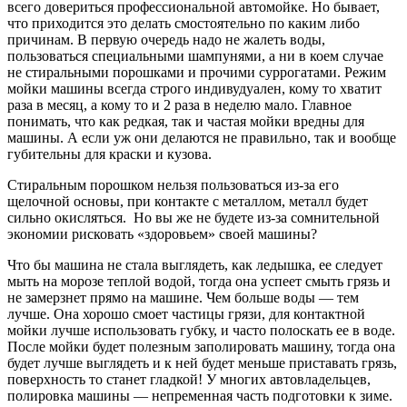
всего довериться профессиональной автомойке. Но бывает,
что приходится это делать смостоятельно по каким либо
причинам. В первую очередь надо не жалеть воды,
пользоваться специальными шампунями, а ни в коем случае
не стиральными порошками и прочими суррогатами. Режим
мойки машины всегда строго индивудуален, кому то хватит
раза в месяц, а кому то и 2 раза в неделю мало. Главное
понимать, что как редкая, так и частая мойки вредны для
машины. А если уж они делаются не правильно, так и вообще
губительны для краски и кузова.
Стиральным порошком нельзя пользоваться из-за его
щелочной основы, при контакте с металлом, металл будет
сильно окисляться. Но вы же не будете из-за сомнительной
экономии рисковать «здоровьем» своей машины?
Что бы машина не стала выглядеть, как ледышка, ее следует
мыть на морозе теплой водой, тогда она успеет смыть грязь и
не замерзнет прямо на машине. Чем больше воды — тем
лучше. Она хорошо смоет частицы грязи, для контактной
мойки лучше использовать губку, и часто полоскать ее в воде.
После мойки будет полезным заполировать машину, тогда она
будет лучше выглядеть и к ней будет меньше приставать грязь,
поверхность то станет гладкой! У многих автовладельцев,
полировка машины — непременная часть подготовки к зиме.