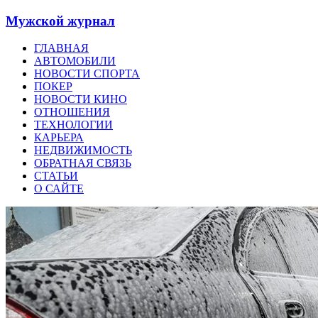
Мужской журнал
ГЛАВНАЯ
АВТОМОБИЛИ
НОВОСТИ СПОРТА
ПОКЕР
НОВОСТИ КИНО
ОТНОШЕНИЯ
ТЕХНОЛОГИИ
КАРЬЕРА
НЕДВИЖИМОСТЬ
ОБРАТНАЯ СВЯЗЬ
СТАТЬИ
О САЙТЕ