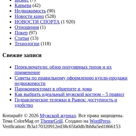
Карьера
(42)
Недвижимость
(90)
Новости кино
(528)
НОВОСТИ СПОРТА
(1 920)
Отношения
(1)
Покер
(97)
Статьи
(13)
Технологии
(118)
Свежие записи
Переключатели: обзор популярных типов и их
применение
Советы по правильному оформлению купли-продажи
недвижимости
Пароконвектомат в общепите и дома
Как выбрать идеальный мужской костюм – 5 правил
Гидравлические тележки в Рывок: доступность и
удобство
Копирайт © 2026
Мужской журнал
. Все права защищены.
Тема ColorMag от
ThemeGrill
. Создано на
WordPress
.
Verification: fb3a170320912ed38c65fa0db3bb8a5ed1866153