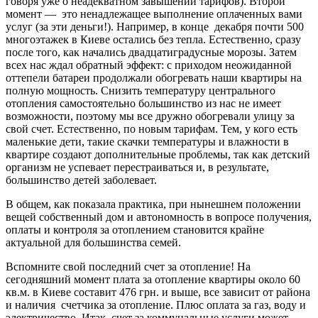
говоря уже о неадекватном завышении тарифов). Второй
момент — это ненадлежащее выполнение оплаченных вами
услуг (за эти деньги!). Например, в конце декабря почти 500
многоэтажек в Киеве остались без тепла. Естественно, сразу
после того, как начались двадцатиградусные морозы. Затем
всех нас ждал обратный эффект: с приходом неожиданной
оттепели батареи продолжали обогревать наши квартиры на
полную мощность. Снизить температуру центрального
отопления самостоятельно большинство из нас не имеет
возможности, поэтому мы все дружно обогревали улицу за
свой счет. Естественно, по новым тарифам. Тем, у кого есть
маленькие дети, такие скачки температуры и влажности в
квартире создают дополнительные проблемы, так как детский
организм не успевает перестраиваться и, в результате,
большинство детей заболевает.
В общем, как показала практика, при нынешнем положении
вещей собственный дом и автономность в вопросе получения,
оплаты и контроля за отоплением становится крайне
актуальной для большинства семей.
Вспомните свой последний счет за отопление! На
сегодняшний момент плата за отопление квартиры около 60
кв.м. в Киеве составит 476 грн. и выше, все зависит от района
и наличия счетчика за отопление. Плюс оплата за газ, воду и
электричество. Итак, счет за коммунальные услуги может