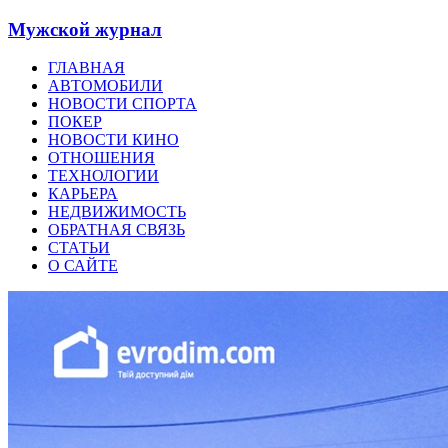
Мужской журнал
ГЛАВНАЯ
АВТОМОБИЛИ
НОВОСТИ СПОРТА
ПОКЕР
НОВОСТИ КИНО
ОТНОШЕНИЯ
ТЕХНОЛОГИИ
КАРЬЕРА
НЕДВИЖИМОСТЬ
ОБРАТНАЯ СВЯЗЬ
СТАТЬИ
О САЙТЕ