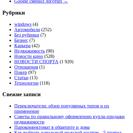
Google сменил логотип
→
Рубрики
windows
(4)
Автомобили
(252)
Без рубрики
(7)
Бизнес
(7)
Карьера
(42)
Недвижимость
(90)
Новости кино
(528)
НОВОСТИ СПОРТА
(1 920)
Отношения
(1)
Покер
(97)
Статьи
(13)
Технологии
(118)
Свежие записи
Переключатели: обзор популярных типов и их
применение
Советы по правильному оформлению купли-продажи
недвижимости
Пароконвектомат в общепите и дома
Как выбрать идеальный мужской костюм – 5 правил