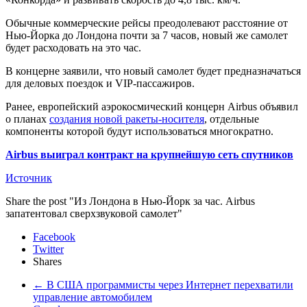
Обычные коммерческие рейсы преодолевают расстояние от
Нью-Йорка до Лондона почти за 7 часов, новый же самолет
будет расходовать на это час.
В концерне заявили, что новый самолет будет предназначаться
для деловых поездок и VIP-пассажиров.
Ранее, европейский аэрокосмический концерн Airbus объявил
о планах
создания новой ракеты-носителя
, отдельные
компоненты которой будут использоваться многократно.
Airbus выиграл контракт на крупнейшую сеть спутников
Источник
Share the post "Из Лондона в Нью-Йорк за час. Airbus
запатентовал сверхзвуковой самолет"
Facebook
Twitter
Shares
←
В США программисты через Интернет перехватили
управление автомобилем