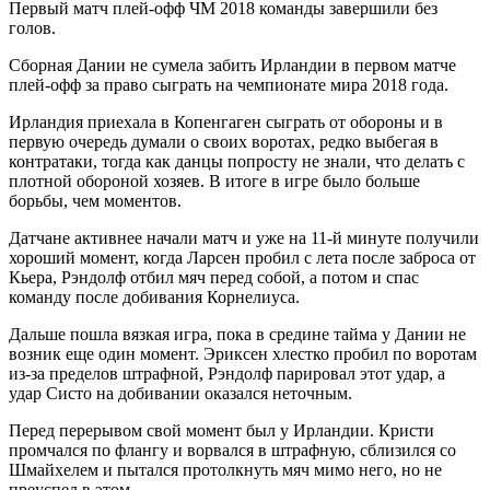
Первый матч плей-офф ЧМ 2018 команды завершили без
голов.
Сборная Дании не сумела забить Ирландии в первом матче
плей-офф за право сыграть на чемпионате мира 2018 года.
Ирландия приехала
в Копенгаген сыграть от обороны и в
первую очередь думали о своих воротах, редко выбегая в
контратаки, тогда как данцы попросту не знали, что делать с
плотной обороной хозяев. В итоге в игре было больше
борьбы, чем моментов.
Датчане активнее начали матч и уже на 11-й минуте получили
хороший момент, когда Ларсен пробил с лета после заброса от
Кьера, Рэндолф отбил мяч перед собой, а потом и спас
команду после добивания Корнелиуса.
Дальше пошла вязкая игра, пока в средине тайма у Дании не
возник еще один момент. Эриксен хлестко пробил по воротам
из-за пределов штрафной, Рэндолф парировал этот удар, а
удар Систо на добивании оказался неточным.
Перед перерывом свой момент был у Ирландии. Кристи
промчался по флангу и ворвался в штрафную, сблизился со
Шмайхелем и пытался протолкнуть мяч мимо него, но не
преуспел в этом.