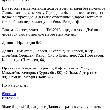
Во втором тайме команды долгое время играли без моментов.
Лишь в концовке матча у Ирландии было несколько острых
подач в штрафную, а датчане отметились ударом Поульсена
головой под перекладину и сейвом Рендальфа.
Таким образом, участник ЧМ-2018 определится в Дублине
через три дня в ответном матче этих команд.
Дания – Ирландия 0:0
Дания:
Шмейхель, Ларсен, Бьелланд, Анкерсен, Кьер,
Дилэйни, Эриксен, Квист, Систо (Бендтнер, 72), Йоргенсен,
Корнелиус (Поульсен, 64).
Ирландия:
Рэндольф, Кристи, Даффи, Кларк, Уорд,
Макклейн, Хендрик (Хурихэйн, 90), О`Дода, Артер (Уэлан,
88), Брэйди, Мерфи (Лонг, 74).
По материалам:
iSport.ua
Источник
Share the post "Ирландия и Дания сыграли в скучную ничью"