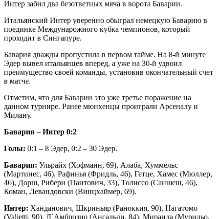
Интер забил два безответных мяча в ворота Баварии.
Итальянский Интер уверенно обыграл немецкую Баварию в
поединке Междунарожного кубка чемпионов, который
проходит в Сингапуре.
Бавария дважды пропустила в первом
тайме. На 8-й минуте
Эдер вывел итальянцев вперед, а уже на 30-й удвоил
преимущество своей команды, установив окончательный счет
в матче.
Отметим, что для Баварии это уже третье поражение на
данном турнире. Ранее мюнхенцы проиграли Арсеналу и
Милану.
Бавария – Интер 0:2
Голы:
0:1 – 8 Эдер, 0:2 – 30 Эдер.
Бавария:
Ульрайх (Хофманн, 69), Алаба, Хуммельс
(Мартинес, 46), Рафинья (Фридль, 46), Гетце, Хамес (Мюллер,
46), Дорш, Рибери (Пантович, 33), Толиссо (Саншеш, 46),
Коман, Левандовски (Винцхаймер, 69).
Интер:
Ханданович, Шкриньяр (Раноккия, 90), Нагатомо
(Valietti, 90), Д`Амброзио (Ансальди, 84), Миранда (Мурильо,