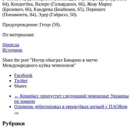
84), Кондогбиа, Валеро (Гальярдини, 66), Жоау Мариу
(Брозович, 66), Кандрева (Биабиани, 65), Перишич
(Пинамонти, 84), Эдер (Габриэл, 50).
Предупреждение: Гетце (59).
По материалам:
iSport.ua
Источник
Share the post "Интер обыграл Баварию в матче
Международного кубка чемпионов"
Facebook
Twitter
Shares
←
Кривбасс пропустит следующий чемпионат Украины
по хоккею
Олимпик дебютировал в еврокубках ничьей с ПАОКом
→
Рубрики