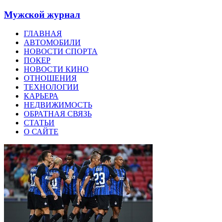
Мужской журнал
ГЛАВНАЯ
АВТОМОБИЛИ
НОВОСТИ СПОРТА
ПОКЕР
НОВОСТИ КИНО
ОТНОШЕНИЯ
ТЕХНОЛОГИИ
КАРЬЕРА
НЕДВИЖИМОСТЬ
ОБРАТНАЯ СВЯЗЬ
СТАТЬИ
О САЙТЕ