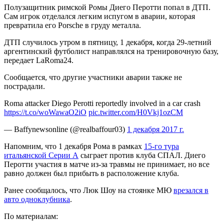
Полузащитник римской Ромы Диего Перотти попал в ДТП.
Сам игрок отделался легким испугом в аварии, которая
превратила его Porsche в груду металла.
ДТП
случилось утром в пятницу, 1 декабря, когда 29-летний
аргентинский футболист направлялся на тренировочную базу,
передает LaRoma24.
Сообщается, что другие участники аварии также не
пострадали.
Roma attacker Diego Perotti reportedly involved in a car crash
https://t.co/woWawaO2iO
pic.twitter.com/H0Vkj1ozCM
— Baffynewsonline (@realbaffour03)
1 декабря 2017 г.
Напомним, что 1 декабря Рома в рамках
15-го тура
итальянской Серии А
сыграет против клуба СПАЛ. Диего
Перотти участия в матче из-за травмы не принимает, но все
равно должен был прибыть в расположение клуба.
Ранее сообщалось, что Люк Шоу на стоянке МЮ
врезался в
авто одноклубника
.
По материалам: