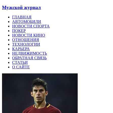
Мужской журнал
ГЛАВНАЯ
АВТОМОБИЛИ
НОВОСТИ СПОРТА
ПОКЕР
НОВОСТИ КИНО
ОТНОШЕНИЯ
ТЕХНОЛОГИИ
КАРЬЕРА
НЕДВИЖИМОСТЬ
ОБРАТНАЯ СВЯЗЬ
СТАТЬИ
О САЙТЕ