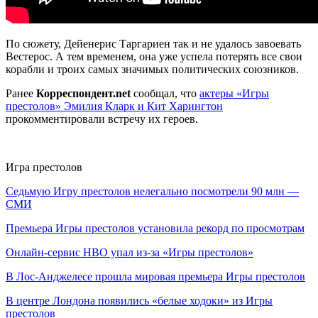
По сюжету, Дейенерис Таргариен так и не удалось завоевать
Вестерос. А тем временем, она уже успела потерять все свои
корабли и троих самых значимых политических союзников.
Ранее
Корреспондент.net
сообщал, что
актеры «Игры
престолов» Эмилия Кларк и Кит Харингтон
прокомментировали встречу их героев.
Игра престолов
Седьмую Игру престолов нелегально посмотрели 90 млн —
СМИ
Премьера Игры престолов установила рекорд по просмотрам
Онлайн-сервис HBO упал из-за «Игры престолов»
В Лос-Анджелесе прошла мировая премьера Игры престолов
В центре Лондона появились «белые ходоки» из Игры
престолов