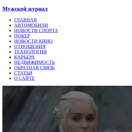
Мужской журнал
ГЛАВНАЯ
АВТОМОБИЛИ
НОВОСТИ СПОРТА
ПОКЕР
НОВОСТИ КИНО
ОТНОШЕНИЯ
ТЕХНОЛОГИИ
КАРЬЕРА
НЕДВИЖИМОСТЬ
ОБРАТНАЯ СВЯЗЬ
СТАТЬИ
О САЙТЕ