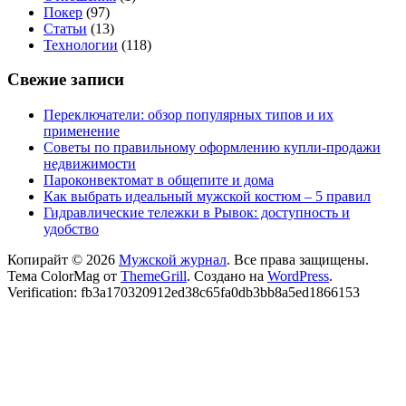
Покер
(97)
Статьи
(13)
Технологии
(118)
Свежие записи
Переключатели: обзор популярных типов и их
применение
Советы по правильному оформлению купли-продажи
недвижимости
Пароконвектомат в общепите и дома
Как выбрать идеальный мужской костюм – 5 правил
Гидравлические тележки в Рывок: доступность и
удобство
Копирайт © 2026
Мужской журнал
. Все права защищены.
Тема ColorMag от
ThemeGrill
. Создано на
WordPress
.
Verification: fb3a170320912ed38c65fa0db3bb8a5ed1866153