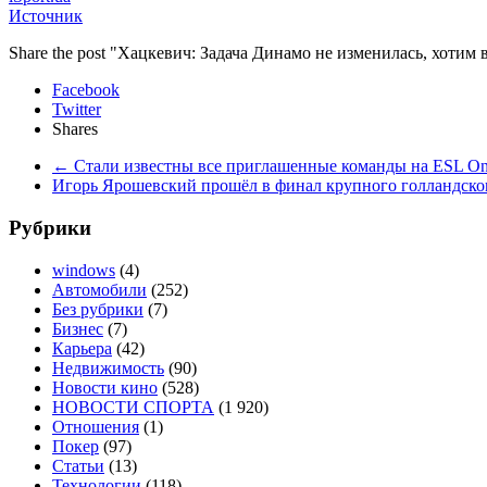
Источник
Share the post "Хацкевич: Задача Динамо не изменилась, хотим
Facebook
Twitter
Shares
←
Стали известны все приглашенные команды на ESL On
Игорь Ярошевский прошёл в финал крупного голландско
Рубрики
windows
(4)
Автомобили
(252)
Без рубрики
(7)
Бизнес
(7)
Карьера
(42)
Недвижимость
(90)
Новости кино
(528)
НОВОСТИ СПОРТА
(1 920)
Отношения
(1)
Покер
(97)
Статьи
(13)
Технологии
(118)