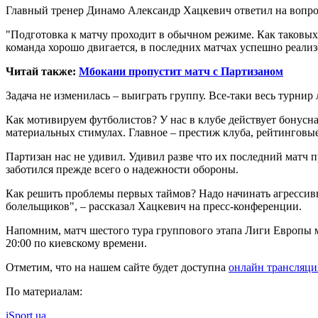
Главный тренер Динамо Александр Хацкевич ответил на вопр
"Подготовка к матчу проходит в обычном режиме. Как таковых т
команда хорошо двигается, в последних матчах успешно реали
Читай также:
Мбокани пропустит матч с Партизаном
Задача не изменилась – выиграть группу. Все-таки весь турнир 
Как мотивируем футболистов? У нас в клубе действует бонусная
материальных стимулах. Главное – престиж клуба, рейтинговые
Партизан нас не удивил. Удивил разве что их последний матч 
заботился прежде всего о надежности обороны.
Как решить проблемы первых таймов? Надо начинать агрессивно
болельщиков", – рассказал Хацкевич на пресс-конференции.
Напомним, матч шестого тура группового этапа Лиги Европы м
20:00 по киевскому времени.
Отметим, что на нашем сайте будет доступна
онлайн трансляци
По материалам:
iSport.ua