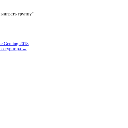
 выиграть группу"
e Genting 2018
го турнира
→