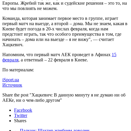
Европы. Жребий так же, как и судейские решения – это то, на
что мы повлиять не можем.
Команда, которая занимает первое место в группе, играет
первый матч на выезде, а второй – дома. Мы не знаем, какая в
Киеве будет погода в 20-х числах февраля, когда нам
предстоит играть, так что особого преимущества в том, где
начинать – дома или на выезде – я не вижу", — считает
Хацкевич.
Напомним, что первый матч АЕК проведет в Афинах
15
февраля
, а ответный – 22 февраля в Киеве.
По материалам:
iSport.ua
Источник
Share the post "Хацкевич: В данную минуту я не думаю ни об
АЕКе, ни о чем-либо другом"
Facebook
Twitter
Shares
←
Палкин: Шахтер жребием доволен