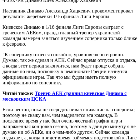
Фото: ФК Динамо Киев Александр Хацкевич
Наставник Динамо Александр Хацкевич прокомментировал
результаты жеребьевки 1/16 финала Лиги Европы.
Киевское Динамо в 1/16 финала Лиги Европы сыграет с
греческим АЕКом, правда главный
тренер украинской
команды намерен заняться изучением соперника только ближе
к февралю.
"К сопернику отнесся спокойно, уравновешено и ровно.
Думаю, так же сделал и АЕК. Сейчас время отпуска и отдыха,
а когда этот период закончится, нам будет проще собрать
данные по ним, поскольку в чемпионате Греции начнутся
официальные игры. Так что мы будем иметь полную
информацию по сопернику.
Читай также:
Тренер АЕК сравнил киевское Динамо с
московским ЦСКА
Если честно, пока не сосредотачивал внимание на сопернике,
поэтому не скажу вам, чем выделяется эта команда. В
последнее время у нас был очень жесткий график игр и
напряженная концовка сезона, поэтому в данную минуту я не
думаю ни об АЕКе, ни о чем-либо другом. Сейчас команда
отдыхает, а, когда придет время, займемся подготовкой к Лиге