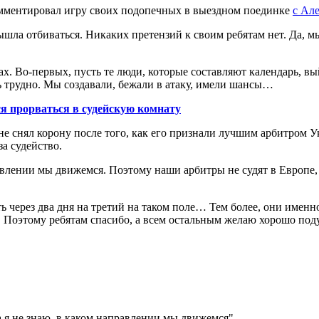
мментировал игру своих подопечных в выездном поединке
с Але
вышла отбиваться. Никаких претензий к своим ребятам нет. Да, м
х. Во-первых, пусть те люди, которые составляют календарь, вый
ть трудно. Мы создавали, бежали в атаку, имели шансы…
я прорваться в судейскую комнату
е не снял корону после того, как его признали лучшим арбитром 
за судейство.
равлении мы движемся. Поэтому наши арбитры не судят в Европе
ь через два дня на третий на таком поле… Тем более, они именно
 Поэтому ребятам спасибо, а всем остальным желаю хорошо подум
да я не знаю, в каком направлении мы движемся"