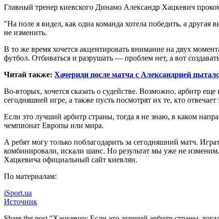
Главный тренер киевского Динамо Александр Хацкевич проко
"На поле я видел, как одна команда хотела победить, а другая 
не изменить.
В то же время хочется акцентировать внимание на двух момента
футбол. Отбиваться и разрушать — проблем нет, а вот создава
Читай также:
Хачериди после матча с Александрией пыталс
Во-вторых, хочется сказать о судействе. Возможно, арбитр ещ
сегодняшней игре, а также пусть посмотрят их те, кто отвечает 
Если это лучший арбитр страны, тогда я не знаю, в каком нап
чемпионат Европы или мира.
А ребят могу только поблагодарить за сегодняшний матч. Играт
комбинировали, искали шанс. Но результат мы уже не изменим.
Хацкевича официальный сайт киевлян.
По материалам:
iSport.ua
Источник
Share the post "Хацкевич: Если это лучший арбитр страны, тог