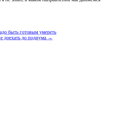
адо быть готовым умереть
не доехать до подиума
→